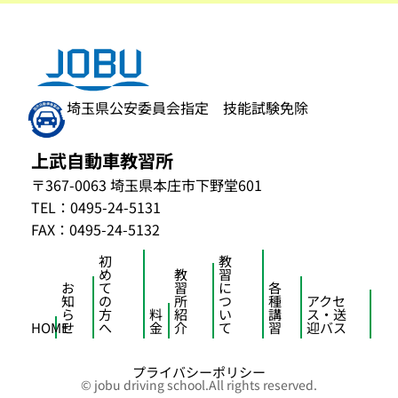
埼玉県公安委員会指定 技能試験免除
上武自動車教習所
〒367-0063 埼玉県本庄市下野堂601
TEL：
0495-24-5131
FAX：0495-24-5132
初
教
め
教
習
お
て
習
に
各
知
の
所
つ
種
アクセ
ら
方
料
紹
い
講
ス・送
HOME
せ
へ
金
介
て
習
迎バス
プライバシーポリシー
© jobu driving school.All rights reserved.