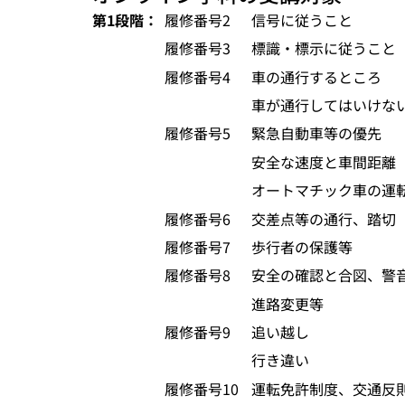
第1段階：
履修番号2
信号に従うこと
履修番号3
標識・標示に従うこと
履修番号4
車の通行するところ
車が通行してはいけな
履修番号5
緊急自動車等の優先
安全な速度と車間距離
オートマチック車の運
履修番号6
交差点等の通行、踏切
履修番号7
歩行者の保護等
履修番号8
安全の確認と合図、警
進路変更等
履修番号9
追い越し
行き違い
履修番号10
運転免許制度、交通反