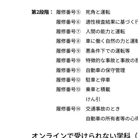
第2段階：
履修番号⑤
死角と運転
履修番号⑥
適性検査結果に基づく
履修番号⑦
人間の能力と運転
履修番号⑧
車に働く自然の力と運
履修番号⑨
悪条件下での運転等
履修番号⑩
特徴的な事故と事故の
履修番号⑪
自動車の保守管理
履修番号⑫
駐車と停車
履修番号⑬
乗車と積載
けん引
履修番号⑭
交通事故のとき
自動車の所有者等の心
オンラインで受けられない学科（