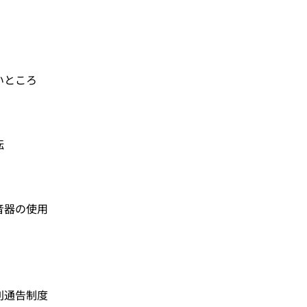
いところ
転
音器の使用
則通告制度