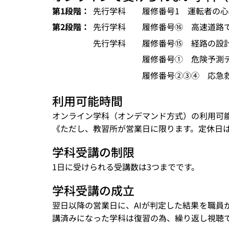
第1段階：
先行学科
履修番号1 運転者
第2段階：
先行学科
履修番号⑯ 高速道路
先行学科
履修番号⑮ 経路の設
履修番号① 危険予測
履修番号②③④ 応急
利用可能時間
オンライン学科（オンデマンド方式）の利用可能時
《ただし、教習所が営業日に限ります。定休日
学科受講の制限
1日に受けられる受講数は3つまでです。
学科受講の成立
翌日以降の営業日に、AIが判定した結果を職員
講済みになった学科は復習の為、繰り返し視聴